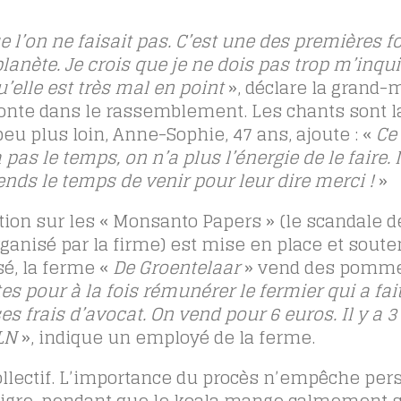
’on ne faisait pas. C’est une des premières fo
lanète. Je crois que je ne dois pas trop m’inqu
u’elle est très mal en point
», déclare la grand-
nte dans le rassemblement. Les chants sont l
u plus loin, Anne-Sophie, 47 ans, ajoute : «
Ce 
a pas le temps, on n’a plus l’énergie de le faire.
prends le temps de venir pour leur dire merci !
»
tion sur les « Monsanto Papers » (le scandale d
anisé par la firme) est mise en place et soute
sé, la ferme «
De Groentelaar
» vend des pomm
tes pour à la fois rémunérer le fermier qui a fai
es frais d’avocat. On vend pour 6 euros. Il y a 3
LN
», indique un employé de la ferme.
collectif. L’importance du procès n’empêche pe
 tigre, pendant que le koala mange calmement 