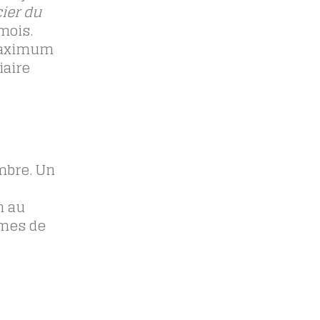
ier du
mois.
 maximum
iaire
mbre. Un
n au
umes de