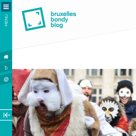
MENU
b
@