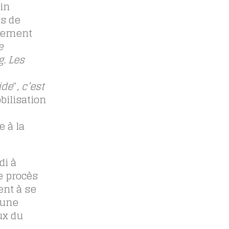
in
es de
rnement
e
g. Les
ide
”
, c’est
bilisation
 à la
di à
e procès
ent à se
 une
ux du