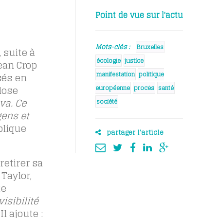
Point de vue sur l'actu
Mots-clés :
Bruxelles
 suite à
écologie
justice
pean Crop
manifestation
politique
sés en
dose
européenne
procès
santé
va. Ce
société
gens et
plique
partager l'article
retirer sa
Taylor,
te
isibilité
Il ajoute :