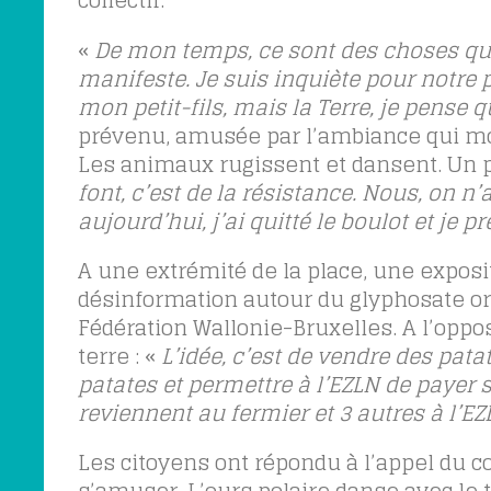
collectif.
«
De mon temps, ce sont des choses que l
manifeste. Je suis inquiète pour notre p
mon petit-fils, mais la Terre, je pense q
prévenu, amusée par l’ambiance qui mo
Les animaux rugissent et dansent. Un pe
font, c’est de la résistance. Nous, on n’
aujourd’hui, j’ai quitté le boulot et je 
A une extrémité de la place, une exposi
désinformation autour du glyphosate org
Fédération Wallonie-Bruxelles. A l’oppo
terre : «
L’idée, c’est de vendre des pata
patates et permettre à l’EZLN de payer s
reviennent au fermier et 3 autres à l’EZ
Les citoyens ont répondu à l’appel du 
s’amuser. L’ours polaire danse avec le