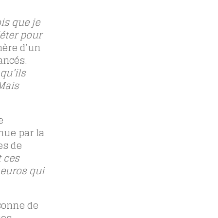
is que je
iéter pour
mère d’un
ancés.
qu’ils
 Mais
e
nue par la
es de
t ces
 euros qui
rsonne de
ses