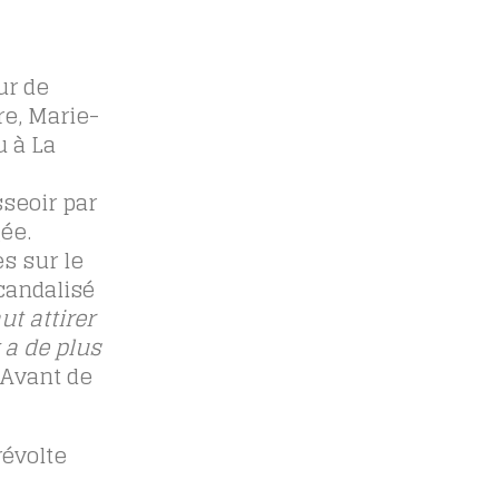
ur de
re, Marie-
u à La
sseoir par
ée.
s sur le
scandalisé
aut attirer
 a de plus
 Avant de
révolte