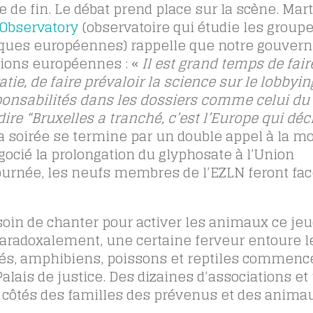
de fin. Le débat prend place sur la scène. Mart
 Observatory
(observatoire qui étudie les group
itiques européennes) rappelle que notre gouve
sions européennes : «
Il est grand temps de fair
ie, de faire prévaloir la science sur le lobbyin
onsabilités dans les dossiers comme celui du
ire “Bruxelles a tranché, c’est l’Europe qui déc
a soirée se termine par un double appel à la mo
ocié la prolongation du glyphosate à l’Union
ournée, les neufs membres de l’EZLN feront face
soin de chanter pour activer les animaux ce jeu
z paradoxalement, une certaine ferveur entoure l
dés, amphibiens, poissons et reptiles commenc
lais de justice. Des dizaines d’associations et
 côtés des familles des prévenus et des anima