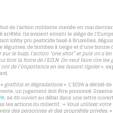
 but de l’action militante menée en mai dernier,
é arrêtés. Ils avaient envahi le siège de l’Euro
tant lobby pro pesticide basé à Bruxelles, dégui
de légumes, de bombes à neige et d’une bonne 
 sur le buzz, l’action “one shot” et puis on s’en 
 font la force de l’EZLN. On veut faire rire les 
 ont de l’importance en les faisant rigoler
», ex
rd.
 «
graffitis et dégradations
». L’ECPA a décidé de 
uverte, un jugement doit être prononcé.
Graeme 
PA
, se dit ouvert au débat dans une lettre ouver
 les actions du collectif : «
Vous utilisez votre v
vers des personnes et des propriétés privées.
» 