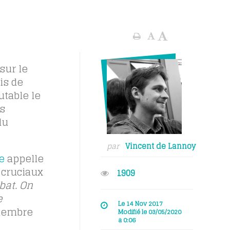
sur le
is de
utable le
es
du
par
Vincent de Lannoy
e
appelle
 cruciaux
1909
bat. On
e
Le 14 Nov 2017
membre
Modifié le 03/05/2020
à 0:06