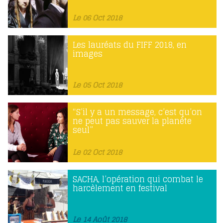
Le 06 Oct 2018
Les lauréats du FIFF 2018, en
images
Le 05 Oct 2018
“S’il y a un message, c’est qu’on
ne peut pas sauver la planète
seul”
Le 02 Oct 2018
SACHA, l’opération qui combat le
harcèlement en festival
Le 14 Août 2018