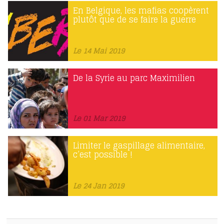
En Belgique, les mafias coopèrent
plutôt que de se faire la guerre
Le 14 Mai 2019
De la Syrie au parc Maximilien
Le 01 Mar 2019
Limiter le gaspillage alimentaire,
c’est possible !
Le 24 Jan 2019