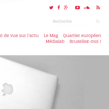
nt de vue sur l’actu
Le Mag
Quartier européen
Médialab
Bruxellez-moi !