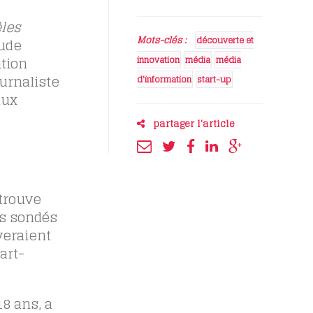
les
Mots-clés :
découverte et
tude
tion
innovation
média
média
ournaliste
d'information
start-up
aux
partager l'article
etrouve
es sondés
veraient
art-
8 ans, a