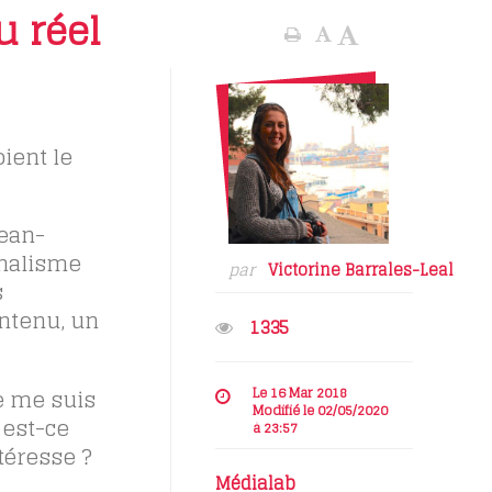
u réel
ient le
Jean-
rnalisme
par
Victorine Barrales-Leal
s
ontenu, un
1335
e me suis
Le 16 Mar 2018
Modifié le 02/05/2020
 est-ce
à 23:57
téresse ?
Médialab