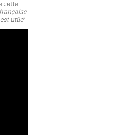
e cette
 française
est utile
”