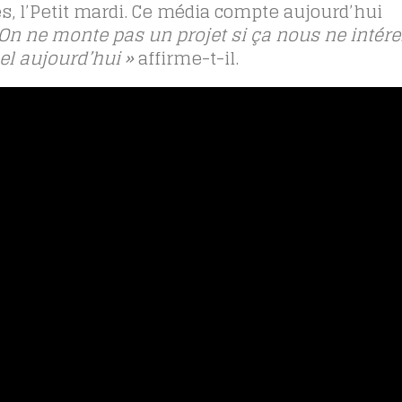
, l’Petit mardi. Ce média compte aujourd’hui
On ne monte pas un projet si ça nous ne intére
uel aujourd’hui »
affirme-t-il.