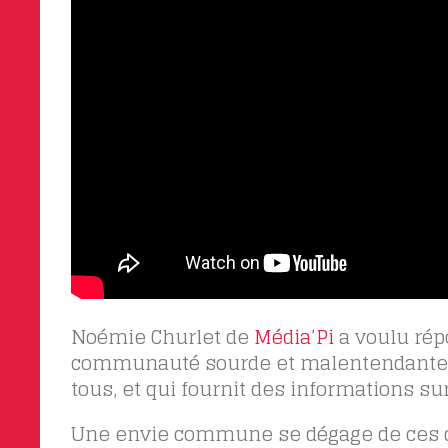
Noémie Churlet de
Média’Pi
a voulu répo
communauté sourde et malentendante. El
tous, et qui fournit des informations
Une envie commune se dégage de ces dif