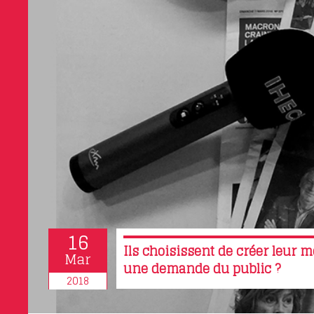
16
Ils choisissent de créer leur m
Mar
une demande du public ?
2018