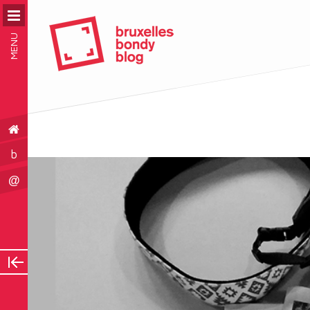
MENU
b
@