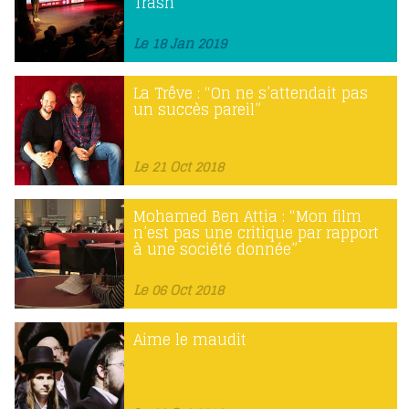
Trash
Le 18 Jan 2019
La Trêve : “On ne s’attendait pas
un succès pareil”
Le 21 Oct 2018
Mohamed Ben Attia : “Mon film
n’est pas une critique par rapport
à une société donnée”
Le 06 Oct 2018
Aime le maudit