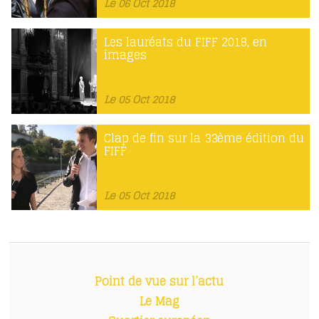
Le 06 Oct 2018
Les lauréats du FIFF 2018, en
images
Le 05 Oct 2018
Clap de fin sur la 33ème édition du
FIFF
Le 05 Oct 2018
Point de vue sur l’actu
Le Mag