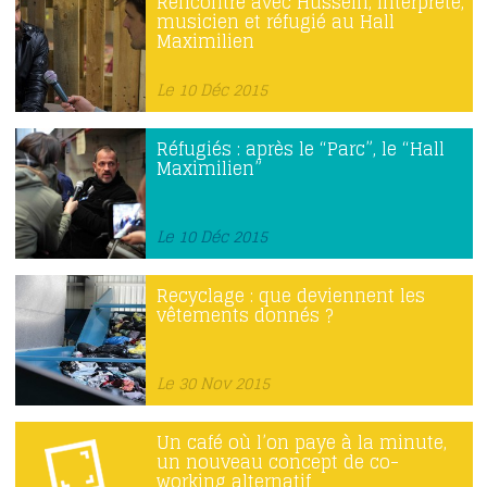
Rencontre avec Hussein, interprète,
musicien et réfugié au Hall
Maximilien
Le 10 Déc 2015
Réfugiés : après le “Parc”, le “Hall
Maximilien”
Le 10 Déc 2015
Recyclage : que deviennent les
vêtements donnés ?
Le 30 Nov 2015
Un café où l’on paye à la minute,
un nouveau concept de co-
working alternatif