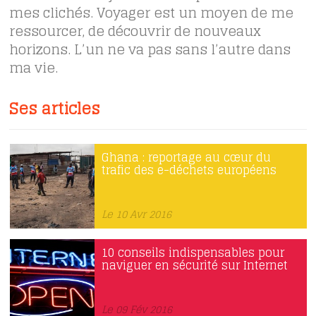
mes clichés. Voyager est un moyen de me
ressourcer, de découvrir de nouveaux
horizons. L’un ne va pas sans l’autre dans
ma vie.
Ses articles
Ghana : reportage au cœur du
trafic des e-déchets européens
Le 10 Avr 2016
10 conseils indispensables pour
naviguer en sécurité sur Internet
Le 09 Fév 2016