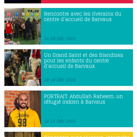
Rencontre avec les riverains du
centre d’accueil de Barvaux
Le 28 Déc 2015
Un Grand Saint et des friandises
pour les enfants du centre
d’accueil de Barvaux
Le 14 Déc 2015
PORTRAIT. Abdullah Raheem, un
réfugié irakien à Barvaux
Le 11 Déc 2015