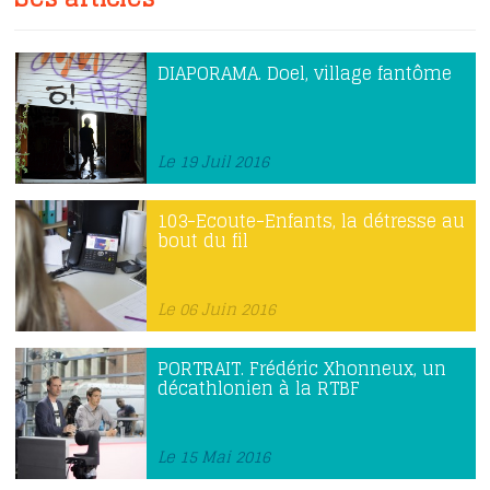
DIAPORAMA. Doel, village fantôme
Le 19 Juil 2016
103-Ecoute-Enfants, la détresse au
bout du fil
Le 06 Juin 2016
PORTRAIT. Frédéric Xhonneux, un
décathlonien à la RTBF
Le 15 Mai 2016