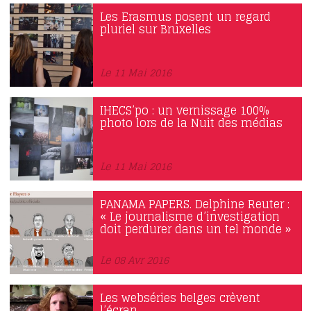
Les Erasmus posent un regard
pluriel sur Bruxelles
Le 11 Mai 2016
IHECS’po : un vernissage 100%
photo lors de la Nuit des médias
Le 11 Mai 2016
PANAMA PAPERS. Delphine Reuter :
« Le journalisme d’investigation
doit perdurer dans un tel monde »
Le 08 Avr 2016
Les webséries belges crèvent
l’écran