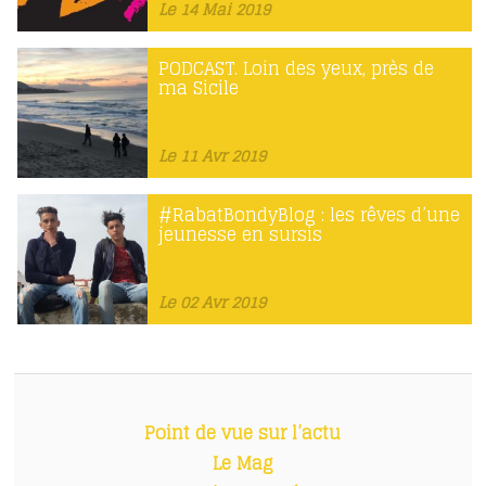
Le 14 Mai 2019
PODCAST. Loin des yeux, près de
ma Sicile
Le 11 Avr 2019
#RabatBondyBlog : les rêves d’une
jeunesse en sursis
Le 02 Avr 2019
Point de vue sur l’actu
Le Mag