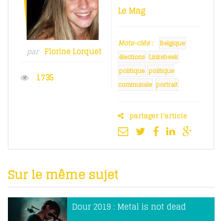
Le Mag
Mots-clés :
Belgique
par
Florine Lorquet
élections
Linkebeek
politique
politique
1735
communale
portrait
partager l'article
Sur le même sujet
Dour 2019 : Metal is not dead