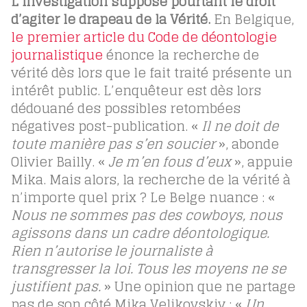
L’investigation suppose pourtant le droit
d’agiter le drapeau de la Vérité.
En Belgique,
le premier article du Code de déontologie
journalistique
énonce la recherche de
vérité dès lors que le fait traité présente un
intérêt public. L’enquêteur est dès lors
dédouané des possibles retombées
négatives post-publication. «
Il ne doit de
toute manière pas s’en soucier
», abonde
Olivier Bailly. «
Je m’en fous d’eux
», appuie
Mika. Mais alors, la recherche de la vérité à
n’importe quel prix ? Le Belge nuance : «
Nous ne sommes pas des cowboys, nous
agissons dans un cadre déontologique.
Rien n’autorise le journaliste à
transgresser la loi. Tous les moyens ne se
justifient pas.
» Une opinion que ne partage
pas de son côté Mika Velikovskiy : «
Un