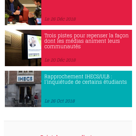
Le 26 Déc 2018
Trois pistes pour repenser la façon
dont les médias animent leurs
communautés
Le 20 Déc 2018
Rapprochement IHECS/ULB :
l’inquiétude de certains étudiants
Le 26 Oct 2018