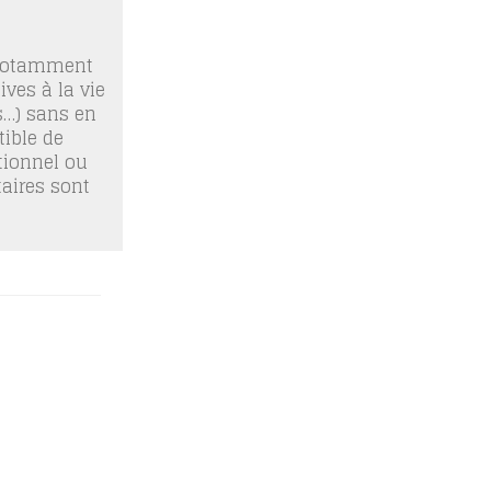
 notamment
ives à la vie
os…) sans en
ible de
tionnel ou
taires sont