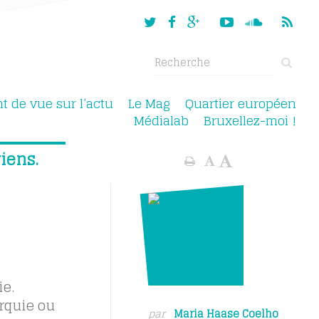
nt de vue sur l’actu
Le Mag
Quartier européen
Médialab
Bruxellez-moi !
iens.
ie.
rquie ou
par
Maria Haase Coelho