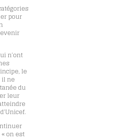
catégories
ler pour
n
devenir
ui n’ont
unes
ncipe, le
il ne
ntanée du
er leur
atteindre
d’Unicef.
ontinuer
 « on est