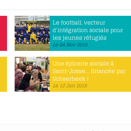
Le football, vecteur
d’intégration sociale pour
les jeunes réfugiés
Le 04 Nov 2018
Une épicerie sociale à
Saint-Josse… financée par
Schaerbeek !
Le 12 Jan 2018