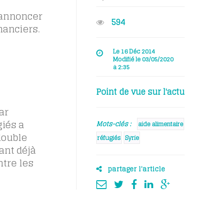
’annoncer
594
nanciers.
Le 16 Déc 2014
Modifié le 03/05/2020
à 2:35
Point de vue sur l'actu
ar
iés a
Mots-clés :
aide alimentaire
double
réfugiés
Syrie
ant déjà
ntre les
partager l'article