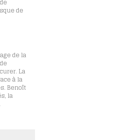
 de
isque de
age de la
 de
curer. La
ace à la
s. Benoît
s, la
1