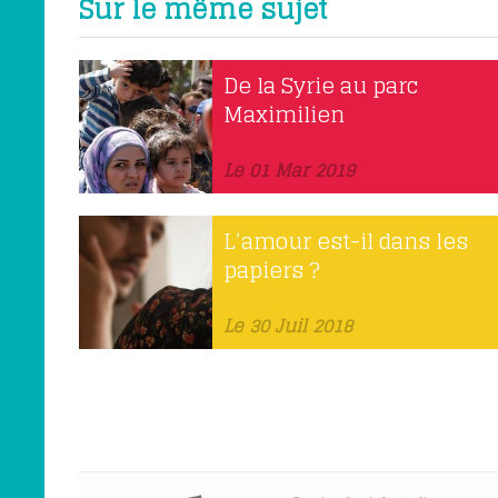
Sur le même sujet
De la Syrie au parc
Maximilien
Le 01 Mar 2019
L’amour est-il dans les
papiers ?
Le 30 Juil 2018