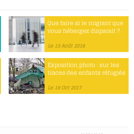
Que faire si le migrant que
vous hébergez disparait ?
Le 13 Août 2018
Exposition photo : sur les
traces des enfants réfugiés
Le 19 Oct 2017