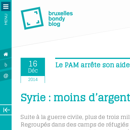
MENU
16
Le PAM arrête son aide 
b
Déc
@
2014
Syrie : moins d’argen
Suite à la guerre civile, plus de trois m
Regroupés dans des camps de réfugiés e