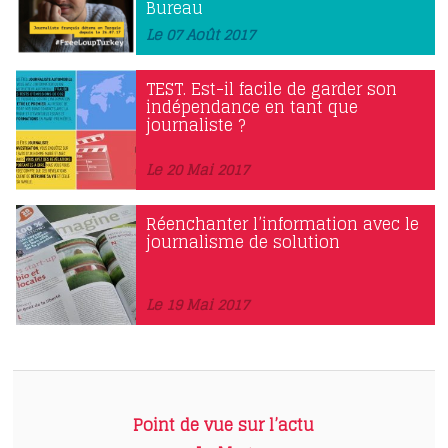
Bureau
Le 07 Août 2017
TEST. Est-il facile de garder son
indépendance en tant que
journaliste ?
Le 20 Mai 2017
Réenchanter l’information avec le
journalisme de solution
Le 19 Mai 2017
Point de vue sur l’actu