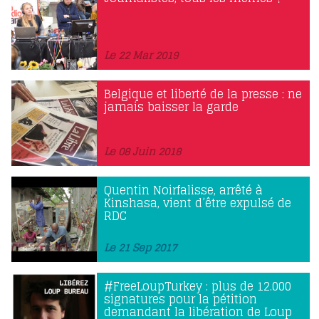
Le 22 Mar 2019
Belgique et liberté de la presse : ne
jamais baisser la garde
Le 08 Juin 2018
Quentin Noirfalisse, arrêté à
Kinshasa, vient d’être expulsé de
RDC
Le 21 Sep 2017
#FreeLoupTurkey : plus de 12.000
signatures pour la pétition
demandant la libération de Loup