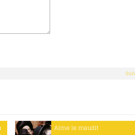
Sui
n
Aime le maudit