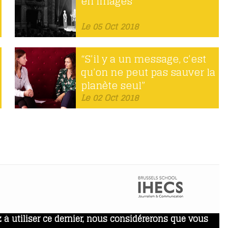
en images
Le 05 Oct 2018
“S’il y a un message, c’est
qu’on ne peut pas sauver la
planète seul”
Le 02 Oct 2018
 à utiliser ce dernier, nous considérerons que vous