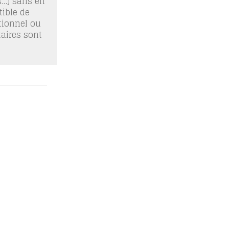
os…) sans en
ible de
tionnel ou
taires sont