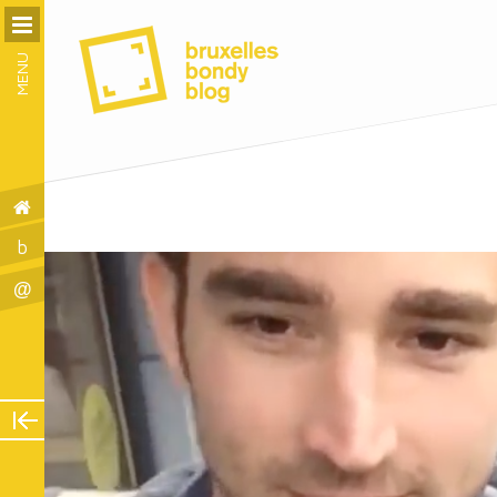
MENU
b
@