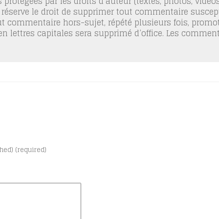
 protégées par les droits d’auteur (textes, photos, vidé
 réserve le droit de supprimer tout commentaire suscept
out commentaire hors-sujet, répété plusieurs fois, promo
 en lettres capitales sera supprimé d’office. Les commen
shed) (required)