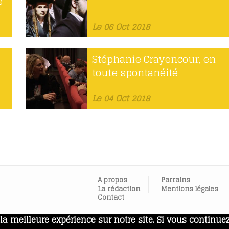
e
Le 06 Oct 2018
Stéphanie Crayencour, en
toute spontanéité
Le 04 Oct 2018
A propos
Parrains
La rédaction
Mentions légales
Contact
a meilleure expérience sur notre site. Si vous continuez