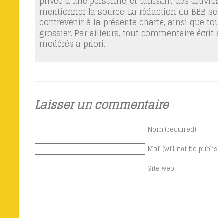
privée d’une personne, et utilisant des œuvres
mentionner la source. La rédaction du BBB se
contrevenir à la présente charte, ainsi que t
grossier. Par ailleurs, tout commentaire écrit
modérés a priori.
Laisser un commentaire
Nom (required)
Mail (will not be publi
Site web