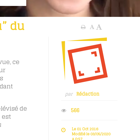
u” du
vue, ce
ur
es
ndant
par
Rédaction
élévisé de
566
 est
s
Le 01 Oct 2016
Modifié le 03/05/2020
à 0:57