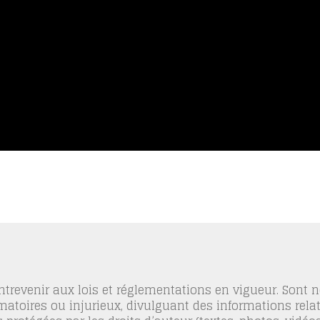
trevenir aux lois et réglementations en vigueur. Sont
famatoires ou injurieux, divulguant des informations relat