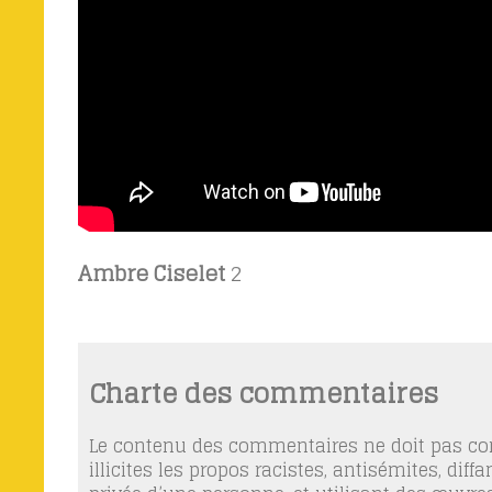
Ambre Ciselet
2
Charte des commentaires
Le contenu des commentaires ne doit pas con
illicites les propos racistes, antisémites, dif