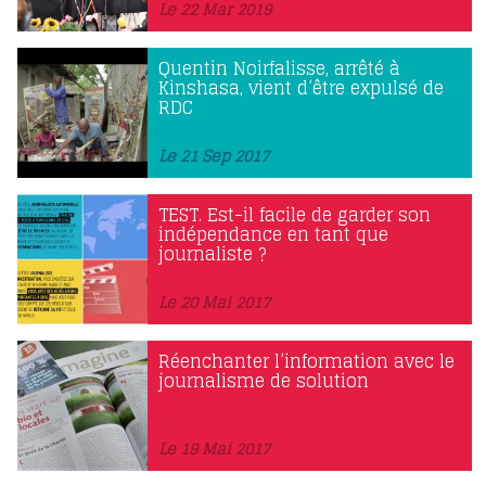
Le 22 Mar 2019
Quentin Noirfalisse, arrêté à
Kinshasa, vient d’être expulsé de
RDC
Le 21 Sep 2017
TEST. Est-il facile de garder son
indépendance en tant que
journaliste ?
Le 20 Mai 2017
Réenchanter l’information avec le
journalisme de solution
Le 19 Mai 2017