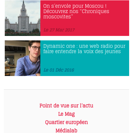
On s’envole pour Moscou !
Découvrez nos “Chroniques
moscovites”
Le 27 Mar 2017
Dynamic one : une web radio pour
faire entendre la voix des jeunes
Le 01 Déc 2016
Point de vue sur l’actu
Le Mag
Quartier européen
Médialab