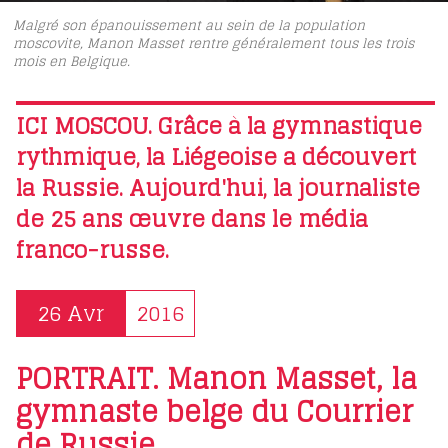
Malgré son épanouissement au sein de la population
moscovite, Manon Masset rentre généralement tous les trois
mois en Belgique.
ICI MOSCOU. Grâce à la gymnastique
rythmique, la Liégeoise a découvert
la Russie. Aujourd'hui, la journaliste
de 25 ans œuvre dans le média
franco-russe.
26 Avr
2016
PORTRAIT. Manon Masset, la
gymnaste belge du Courrier
de Russie