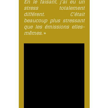
En le faisant, j’ai eu un
stress totalement
différent. C’était
beaucoup plus stressant
que les émissions elles-
mêmes.
»