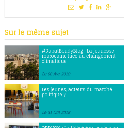
Sur le même sujet
#RabatBondyBlog : La jeunesse
marocaine face au changement
climatique
Le 06 Avr 2019
Les jeunes, acteurs du marché
politique ?
Le 31 Oct 2018
OPINION : La télévision, espèce en