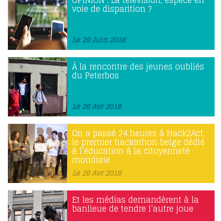
voie de disparition ?
Le 29 Juin 2018
À la rencontre des jeunes oubliés
du Peterbos
Le 26 Avr 2018
On a passé 24 heures à Hack2Act,
le premier hackathon belge dédié
à l’éducation à la citoyenneté
mondiale
Le 26 Avr 2018
Et les médias demandèrent à la
banlieue de tendre l’autre joue