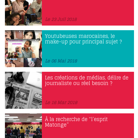
Le 23 Juil 2018
Youtubeuses marocaines, le
make-up pour principal sujet ?
Le 06 Mai 2018
Les créations de médias, délire de
journaliste ou réel besoin ?
Le 16 Mar 2018
À la recherche de “l’esprit
Matonge”