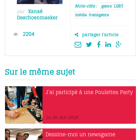
Mots-clés :
genre
LGBT
par
Kanaé
média
transgenre
Deschoenmaeker
2204
partager l'article
Sur le même sujet
J’ai participé à une Poulettes Party
Le 28 Jan 2019
Dessine-moi un newsgame